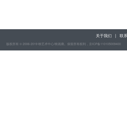
关于我们
|
联
版权所有 © 2006-2019 映艺术中心/映画廊。保留所有权利
，京ICP备110105009400