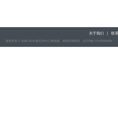
关于我们
|
联
版权所有 © 2006-2019 映艺术中心/映画廊。保留所有权利
，京ICP备110105009400