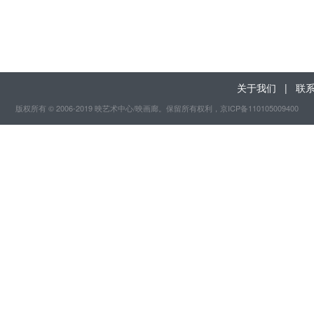
关于我们
|
联
版权所有 © 2006-2019 映艺术中心/映画廊。保留所有权利
，京ICP备110105009400