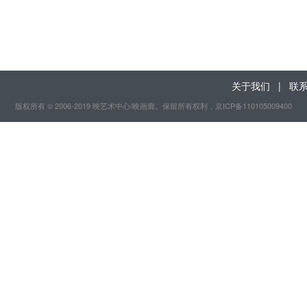
关于我们
|
联
版权所有 © 2006-2019 映艺术中心/映画廊。保留所有权利
，京ICP备110105009400