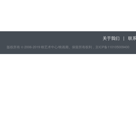
关于我们
|
联
版权所有 © 2006-2019 映艺术中心/映画廊。保留所有权利
，京ICP备110105009400