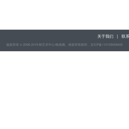
关于我们
|
联
版权所有 © 2006-2019 映艺术中心/映画廊。保留所有权利
，京ICP备110105009400