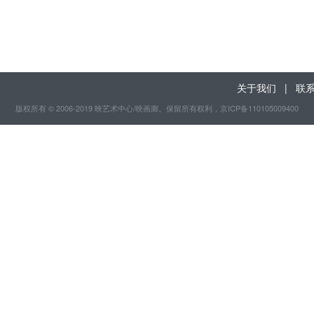
关于我们
|
联
版权所有 © 2006-2019 映艺术中心/映画廊。保留所有权利
，京ICP备110105009400