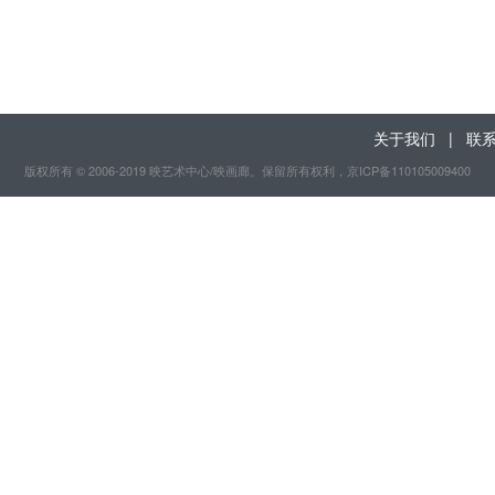
关于我们
|
联
版权所有 © 2006-2019 映艺术中心/映画廊。保留所有权利
，京ICP备110105009400