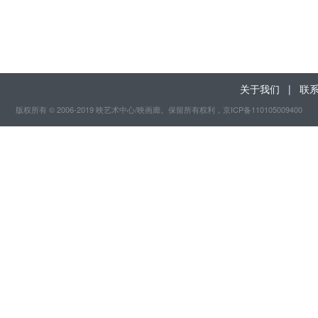
关于我们
|
联
版权所有 © 2006-2019 映艺术中心/映画廊。保留所有权利
，京ICP备110105009400