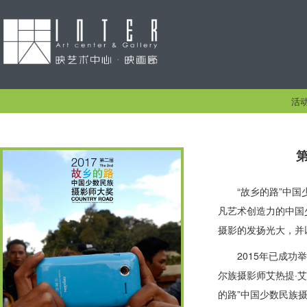
活
“故乡的路”中
凡艺术创造力的中国
摄影的发扬光大，并
2015年已成
尔族摄影师艾热提·
的路”中国少数民族