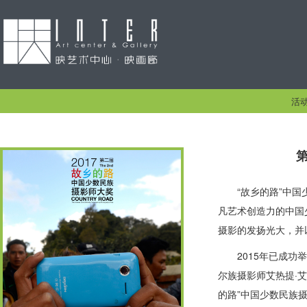
活
“故乡的路”中
凡艺术创造力的中国
摄影的发扬光大，并
2015年已成
尔族摄影师艾热提·
的路”中国少数民族