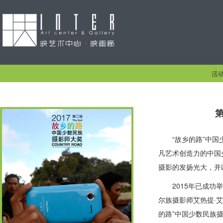
活
“故乡的路”中
凡艺术创造力的中国
摄影的发扬光大，并
2015年已成
尔族摄影师艾热提·
的路”中国少数民族