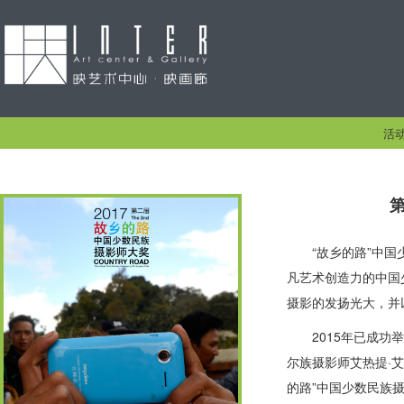
活
“故乡的路”中
凡艺术创造力的中国
摄影的发扬光大，并
2015年已成
尔族摄影师艾热提·
的路”中国少数民族