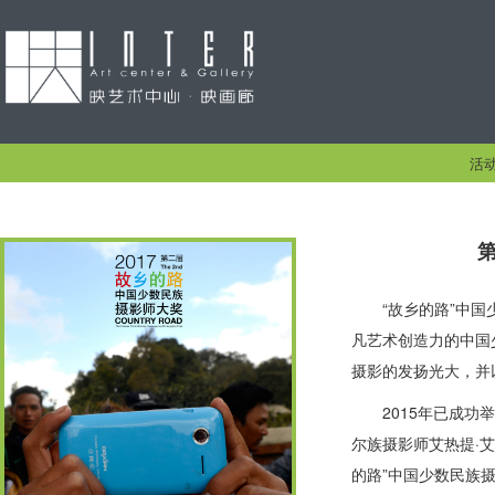
活
“故乡的路”中
凡艺术创造力的中国
摄影的发扬光大，并
2015年已成
尔族摄影师艾热提·
的路”中国少数民族