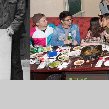
过往展览
相
摄影家：
陈锦
策展人：
那日松
展期：
2013.09.10-2013.10.08