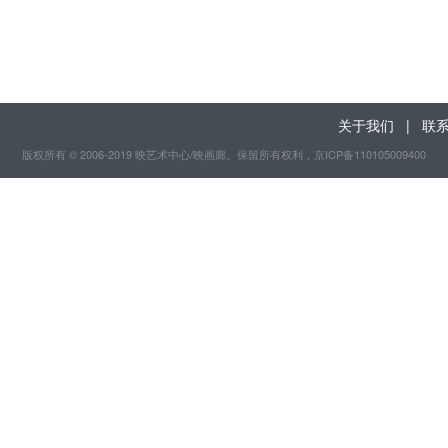
关于我们
|
联
版权所有 © 2006-2019 映艺术中心/映画廊。保留所有权利
，京ICP备110105009400