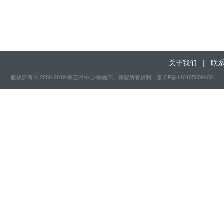
关于我们
|
联
版权所有 © 2006-2019 映艺术中心/映画廊。保留所有权利
，京ICP备110105009400