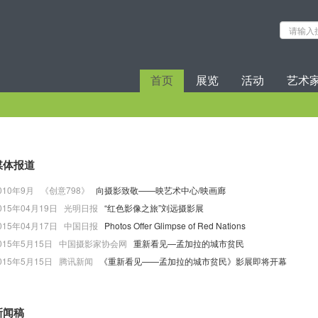
首页
展览
活动
艺术
媒体报道
010年9月 《创意798》
向摄影致敬——映艺术中心/映画廊
015年04月19日 光明日报
“红色影像之旅”刘远摄影展
015年04月17日 中国日报
Photos Offer Glimpse of Red Nations
015年5月15日 中国摄影家协会网
重新看见—孟加拉的城市贫民
015年5月15日 腾讯新闻
《重新看见——孟加拉的城市贫民》影展即将开幕
新闻稿