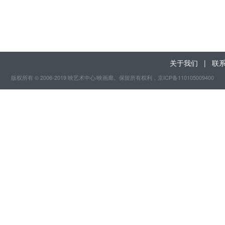
关于我们
|
联
版权所有 © 2006-2019 映艺术中心/映画廊。保留所有权利
，京ICP备110105009400