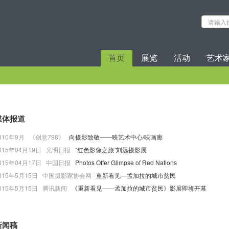
首页
展览
活动
艺术
媒体报道
010年9月 《创意798》
向摄影致敬——映艺术中心/映画廊
015年04月19日 光明日报
“红色影像之旅”刘远摄影展
015年04月17日 中国日报
Photos Offer Glimpse of Red Nations
015年5月15日 中国摄影家协会网
重新看见—孟加拉的城市贫民
015年5月15日 腾讯新闻
《重新看见——孟加拉的城市贫民》影展即将开幕
新闻稿