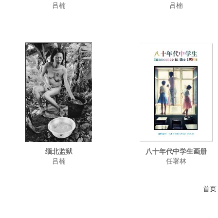
吕楠
吕楠
缅北监狱
八十年代中学生画册
吕楠
任署林
首页