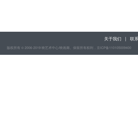
关于我们
|
联
版权所有 © 2006-2019 映艺术中心/映画廊。保留所有权利
，京ICP备110105009400