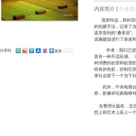
内容简介
|
作者简
该部作品，耗时四
的拍摄手法，记录了
该享受到的“桑拿浴”
设施建设进行了表述
分享到
我们已进
作者：
更多
直有一种不适应感。
种消费的欲望和欲望
特有的色彩，控制它
来社会留下一个当下
此外，中央电视
师，影像评论家顾铮
在整理出版前，北京
想上和艺术上跃上一