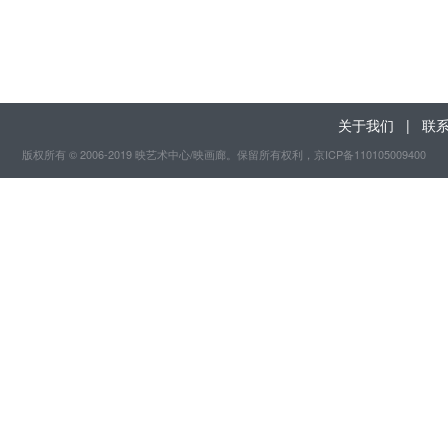
关于我们
|
联
版权所有 © 2006-2019 映艺术中心/映画廊。保留所有权利
，京ICP备110105009400