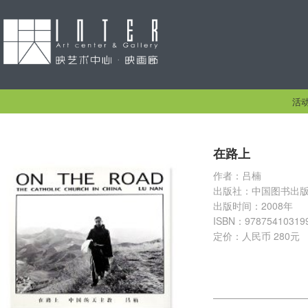
活
在路上
作者：吕楠
出版社：中国图书出
出版时间：2008年
ISBN：97875410319
定价：人民币 280元