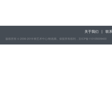
关于我们
|
联
版权所有 © 2006-2019 映艺术中心/映画廊。保留所有权利
，京ICP备110105009400