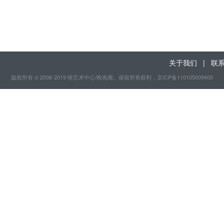
关于我们
|
联
版权所有 © 2006-2019 映艺术中心/映画廊。保留所有权利
，京ICP备110105009400