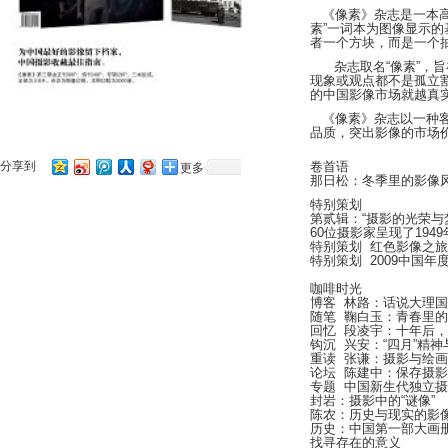
《像素》杂志是一本高
素”一词本为图像显示的
者一个方块，而是一个
杂志取名“像素”，
现象或观点都不是孤立
的中国影像市场就越真
《像素》杂志以一种
品质，突出影像的市场
分享到
卷首语
更多
那日松：冬季里的影像
特别策划
第贰辑：“摄影的光荣与
60位摄影家呈现了194
特别策划 红色影像之旅
特别策划 2009中国年
咖啡时光
博客 林路：话说大理
随笔 鞠白玉：青春里
回忆 段凌宇：十年后
钩沉 兴安：“四月”精神
重读 张谦：摄影与绘画
论坛 陈建中：保存摄影
专题 中国新生代独立
封岩：摄影中的“谜像”
陈农：历史与现实的影
历史：中国第一部大画
找寻存在的意义