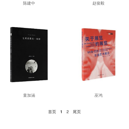
陈建中
赵俊毅
童加涵
巫鸿
首页
1
2
尾页