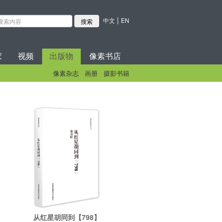
|
中文
EN
家
视频
出版物
像素书店
像素杂志
画册
摄影书籍
从红星胡同到【798】