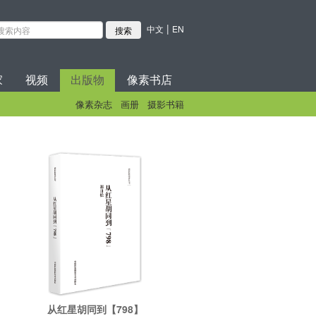
|
中文
EN
家
视频
出版物
像素书店
像素杂志
画册
摄影书籍
从红星胡同到【798】