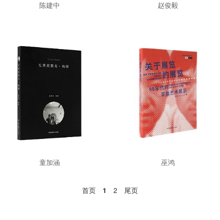
陈建中
赵俊毅
童加涵
巫鸿
首页
1
2
尾页