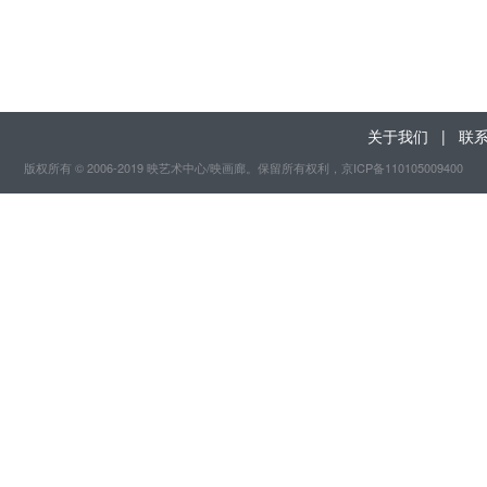
关于我们
|
联
版权所有 © 2006-2019 映艺术中心/映画廊。保留所有权利
，京ICP备110105009400