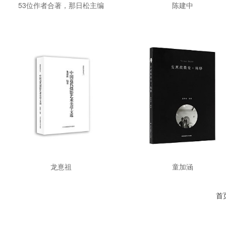
53位作者合著，那日松主编
陈建中
龙憙祖
童加涵
首