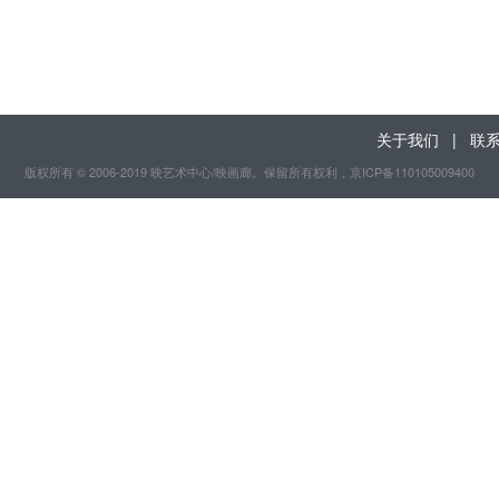
关于我们
|
联
版权所有 © 2006-2019 映艺术中心/映画廊。保留所有权利
，京ICP备110105009400