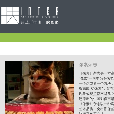
像素杂志
《像素》杂志是一本高
“像素”一词本为图像
一个点或者一个方块
杂志取名“像素”，旨
现象或观点都不是孤
还原出的中国影像市
《像素》杂志以一种
艺术品质，突出影像
订阅及购买方式