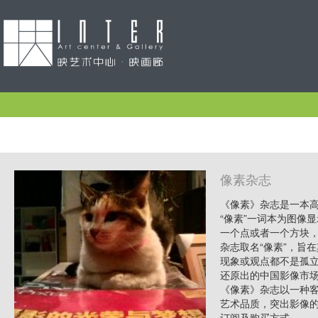
像素杂志
《像素》杂志是一本高
“像素”一词本为图像
一个点或者一个方块
杂志取名“像素”，旨
现象或观点都不是孤
还原出的中国影像市
《像素》杂志以一种
艺术品质，突出影像
订阅及购买方式