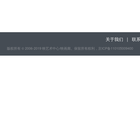
关于我们
|
联
版权所有 © 2006-2019 映艺术中心/映画廊。保留所有权利
，京ICP备110105009400