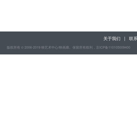
关于我们
|
联
版权所有 © 2006-2019 映艺术中心/映画廊。保留所有权利
，京ICP备110105009400