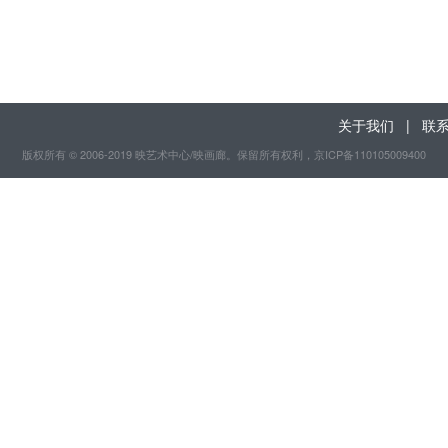
关于我们
|
联
版权所有 © 2006-2019 映艺术中心/映画廊。保留所有权利
，京ICP备110105009400