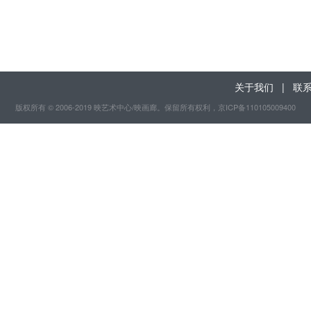
关于我们
|
联
版权所有 © 2006-2019 映艺术中心/映画廊。保留所有权利
，京ICP备110105009400