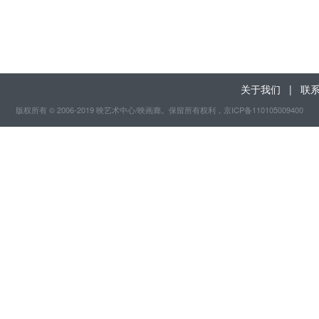
关于我们
|
联
版权所有 © 2006-2019 映艺术中心/映画廊。保留所有权利
，京ICP备110105009400