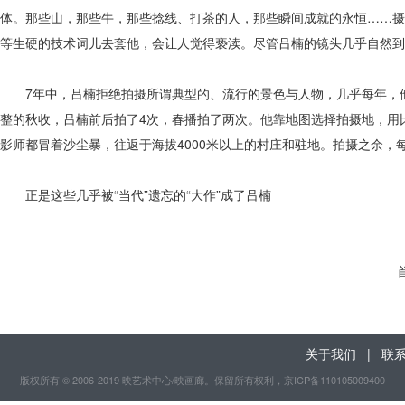
体。那些山，那些牛，那些捻线、打茶的人，那些瞬间成就的永恒……摄
等生硬的技术词儿去套他，会让人觉得亵渎。尽管吕楠的镜头几乎自然到
7年中，吕楠拒绝拍摄所谓典型的、流行的景色与人物，几乎每年，他
整的秋收，吕楠前后拍了4次，春播拍了两次。他靠地图选择拍摄地，用
影师都冒着沙尘暴，往返于海拔4000米以上的村庄和驻地。拍摄之余
正是这些几乎被“当代”遗忘的“大作”成了吕楠
关于我们
|
联
版权所有 © 2006-2019 映艺术中心/映画廊。保留所有权利
，京ICP备110105009400