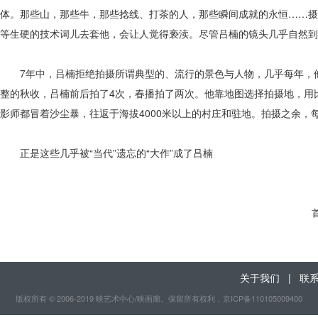
体。那些山，那些牛，那些捻线、打茶的人，那些瞬间成就的永恒……摄
等生硬的技术词儿去套他，会让人觉得亵渎。尽管吕楠的镜头几乎自然到
7年中，吕楠拒绝拍摄所谓典型的、流行的景色与人物，几乎每年，他
整的秋收，吕楠前后拍了4次，春播拍了两次。他靠地图选择拍摄地，用
影师都冒着沙尘暴，往返于海拔4000米以上的村庄和驻地。拍摄之余
正是这些几乎被“当代”遗忘的“大作”成了吕楠
关于我们
|
联
版权所有 © 2006-2019 映艺术中心/映画廊。保留所有权利
，京ICP备110105009400