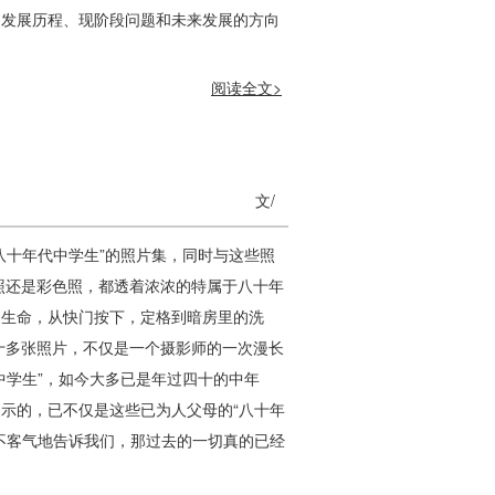
的发展历程、现阶段问题和未来发展的方向
阅读全文>
文/
八十年代中学生”的照片集，同时与这些照
照还是彩色照，都透着浓浓的特属于八十年
了生命，从快门按下，定格到暗房里的洗
十多张照片，不仅是一个摄影师的一次漫长
中学生”，如今大多已是年过四十的中年
示的，已不仅是这些已为人父母的“八十年
不客气地告诉我们，那过去的一切真的已经