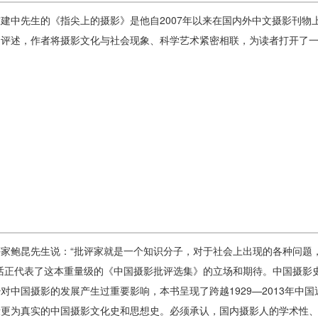
建中先生的《指尖上的摄影》是他自2007年以来在国内外中文摄影刊物
的评述，作者将摄影文化与社会现象、科学艺术紧密相联，为读者打开了
家鲍昆先生说：“批评家就是一个知识分子，对于社会上出现的各种问题
句话正代表了这本重量级的《中国摄影批评选集》的立场和期待。中国摄影
对中国摄影的发展产生过重要影响，本书呈现了跨越1929—2013年中
段更为真实的中国摄影文化史和思想史。必须承认，国内摄影人的学术性