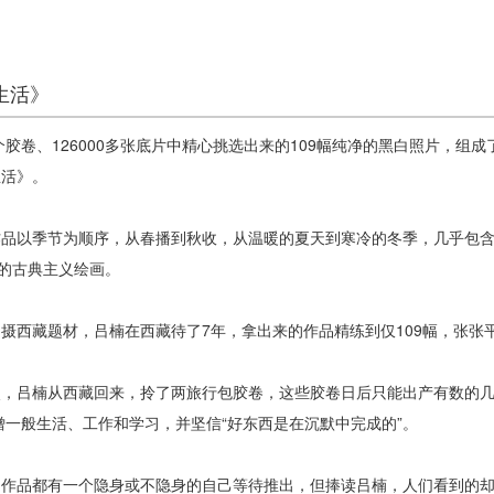
生活》
多个胶卷、126000多张底片中精心挑选出来的109幅纯净的黑白照片，
生活》。
以季节为顺序，从春播到秋收，从温暖的夏天到寒冷的冬季，几乎包含
”的古典主义绘画。
西藏题材，吕楠在西藏待了7年，拿出来的作品精练到仅109幅，张张
吕楠从西藏回来，拎了两旅行包胶卷，这些胶卷日后只能出产有数的几
一般生活、工作和学习，并坚信“好东西是在沉默中完成的”。
作品都有一个隐身或不隐身的自己等待推出，但捧读吕楠，人们看到的却