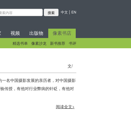
|
中文
EN
家
视频
出版物
像素书店
精选书单
像素沙龙
新书推荐
书评
文/
作为一名中国摄影发展的亲历者，对中国摄影
经验传授，有他对行业弊病的针砭，有他对
阅读全文>