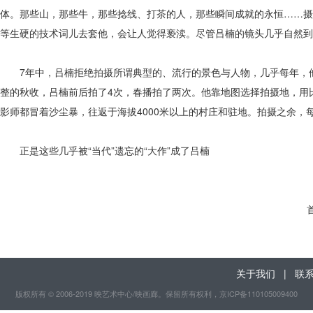
体。那些山，那些牛，那些捻线、打茶的人，那些瞬间成就的永恒……摄
等生硬的技术词儿去套他，会让人觉得亵渎。尽管吕楠的镜头几乎自然到
7年中，吕楠拒绝拍摄所谓典型的、流行的景色与人物，几乎每年，他
整的秋收，吕楠前后拍了4次，春播拍了两次。他靠地图选择拍摄地，用
影师都冒着沙尘暴，往返于海拔4000米以上的村庄和驻地。拍摄之余
正是这些几乎被“当代”遗忘的“大作”成了吕楠
关于我们
|
联
版权所有 © 2006-2019 映艺术中心/映画廊。保留所有权利
，京ICP备110105009400