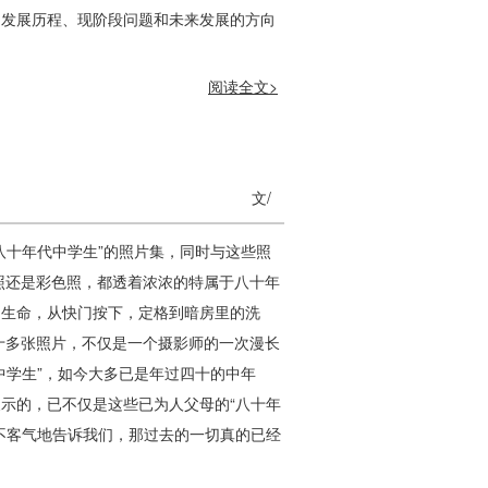
的发展历程、现阶段问题和未来发展的方向
阅读全文>
文/
八十年代中学生”的照片集，同时与这些照
照还是彩色照，都透着浓浓的特属于八十年
了生命，从快门按下，定格到暗房里的洗
十多张照片，不仅是一个摄影师的一次漫长
中学生”，如今大多已是年过四十的中年
示的，已不仅是这些已为人父母的“八十年
不客气地告诉我们，那过去的一切真的已经