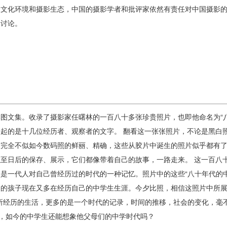
的文化环境和摄影生态，中国的摄影学者和批评家依然有责任对中国摄影
和讨论。
图文集。收录了摄影家任曙林的一百八十多张珍贵照片，也即他命名为“
一起的是十几位经历者、观察者的文字。 翻看这一张张照片，不论是黑白
，完全不似如今数码照的鲜丽、精确，这些从胶片中诞生的照片似乎都有
以至日后的保存、展示，它们都像带着自己的故事，一路走来。 这一百八
是一代人对自己曾经历过的时代的一种记忆。照片中的这些“八十年代的
们的孩子现在又多在经历自己的中学生生涯。今夕比照，相信这照片中所展
”所经历的生活，更多的是一个时代的记录，时间的推移，社会的变化，毫
”，如今的中学生还能想象他父母们的中学时代吗？