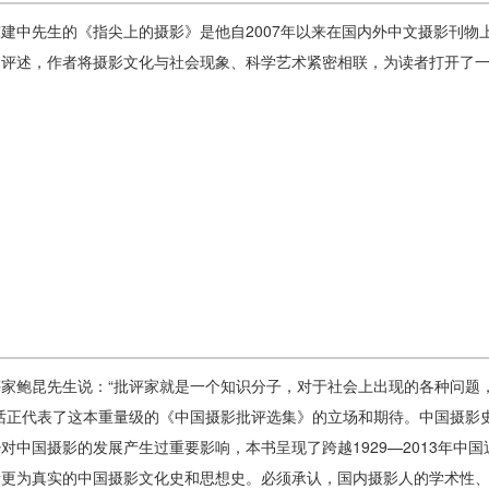
建中先生的《指尖上的摄影》是他自2007年以来在国内外中文摄影刊物
的评述，作者将摄影文化与社会现象、科学艺术紧密相联，为读者打开了
家鲍昆先生说：“批评家就是一个知识分子，对于社会上出现的各种问题
句话正代表了这本重量级的《中国摄影批评选集》的立场和期待。中国摄影
对中国摄影的发展产生过重要影响，本书呈现了跨越1929—2013年中
段更为真实的中国摄影文化史和思想史。必须承认，国内摄影人的学术性