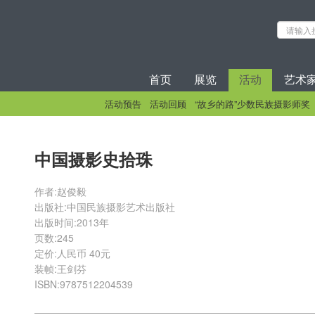
首页
展览
活动
艺术
活动预告
活动回顾
“故乡的路”少数民族摄影师奖
中国摄影史拾珠
作者:赵俊毅
出版社:中国民族摄影艺术出版社
出版时间:2013年
页数:245
定价:人民币 40元
装帧:王剑芬
ISBN:9787512204539