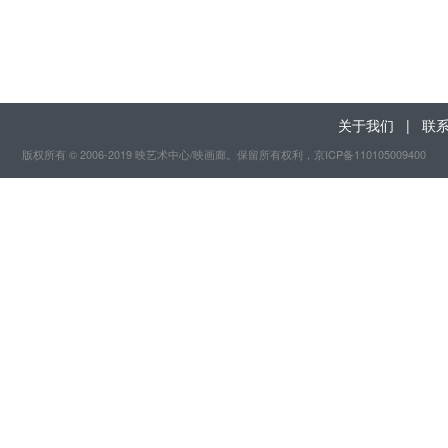
关于我们
|
联
版权所有 © 2006-2019 映艺术中心/映画廊。保留所有权利
，京ICP备110105009400