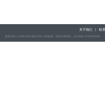
关于我们
|
联
版权所有 © 2006-2019 映艺术中心/映画廊。保留所有权利
，京ICP备110105009400