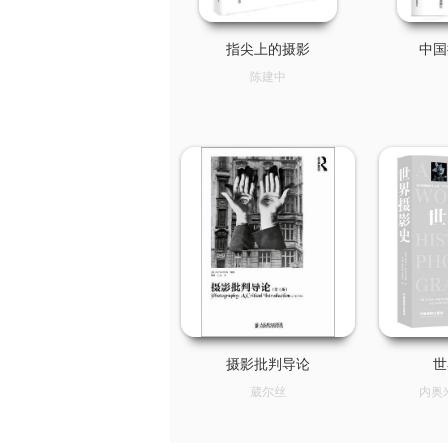
指尖上的摄影
中国
陈建中
摄影批判导论
世
葳尔丝
内奥