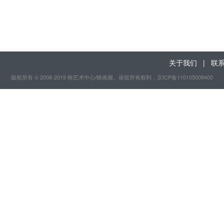
关于我们
|
联
版权所有 © 2006-2019 映艺术中心/映画廊。保留所有权利
，京ICP备110105009400