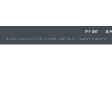
关于我们
|
联
版权所有 © 2006-2019 映艺术中心/映画廊。保留所有权利
，京ICP备110105009400