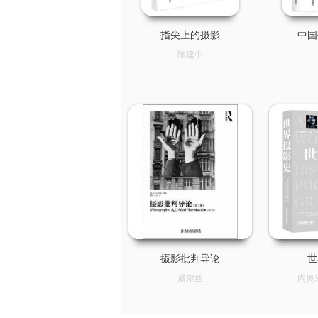
指尖上的摄影
中国
陈建中
摄影批判导论
世
葳尔丝
内奥