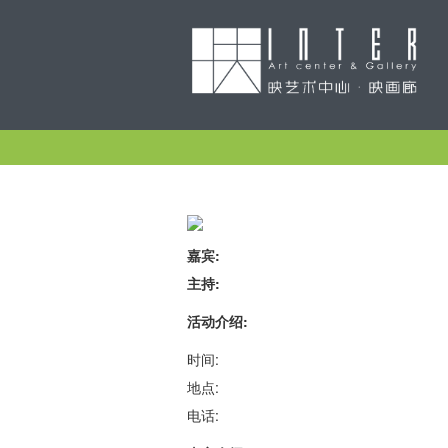
嘉宾:
主持:
活动介绍:
时间:
地点:
电话: