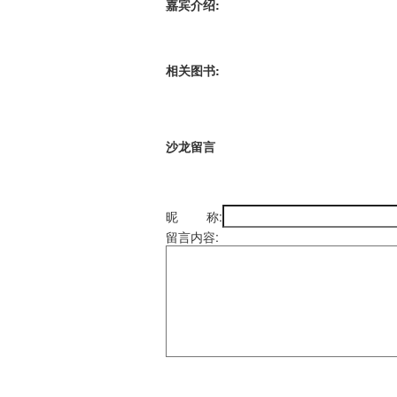
嘉宾介绍:
相关图书:
沙龙留言
昵 称:
留言内容: