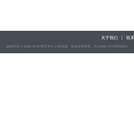
关于我们
|
联
版权所有 © 2006-2019 映艺术中心/映画廊。保留所有权利
，京ICP备110105009400